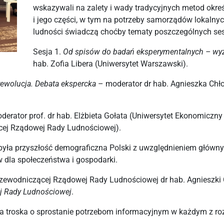
wskazywali na zalety i wady tradycyjnych metod określ
i jego części, w tym na potrzeby samorządów lokalnyc
ludności świadczą choćby tematy poszczególnych ses
Sesja 1.
Od spisów do badań eksperymentalnych – wy
hab. Zofia Libera (Uniwersytet Warszawski).
rewolucja. Debata ekspercka
– moderator dr hab. Agnieszka Chł
erator prof. dr hab. Elżbieta Gołata (Uniwersytet Ekonomicz
cej Rządowej Rady Ludnościowej).
 była przyszłość demograficzna Polski z uwzględnieniem głów
w dla społeczeństwa i gospodarki.
zewodniczącej Rządowej Rady Ludnościowej dr hab. Agnieszki 
j Rady Ludnościowej
.
zyła troska o sprostanie potrzebom informacyjnym w każdym z 