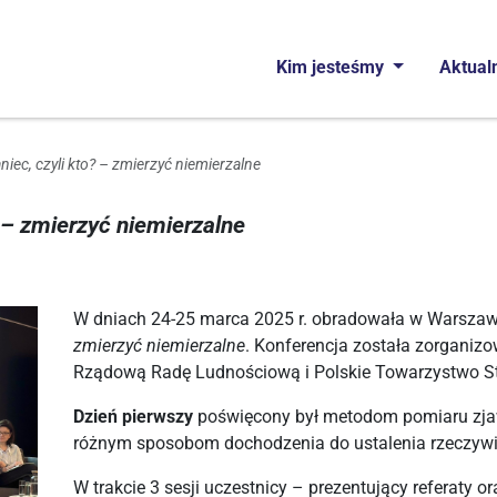
Kim jesteśmy
Aktual
iec, czyli kto? – zmierzyć niemierzalne
| Rządowa Rada Ludnoś
 – zmierzyć niemierzalne
W dniach 24-25 marca 2025 r. obradowała w Warszawi
zmierzyć niemierzalne
. Konferencja została zorganiz
Rządową Radę Ludnościową i Polskie Towarzystwo St
Dzień pierwszy
poświęcony był metodom pomiaru zja
różnym sposobom dochodzenia do ustalenia rzeczywist
W trakcie 3 sesji uczestnicy – prezentujący referaty 