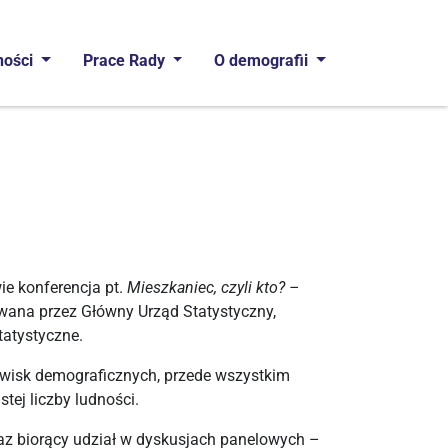
ności
Prace Rady
O demografii
ciowa
e konferencja pt.
Mieszkaniec, czyli kto? –
owana przez Główny Urząd Statystyczny,
atystyczne.
wisk demograficznych, przede wszystkim
ej liczby ludności.
oraz biorący udział w dyskusjach panelowych –